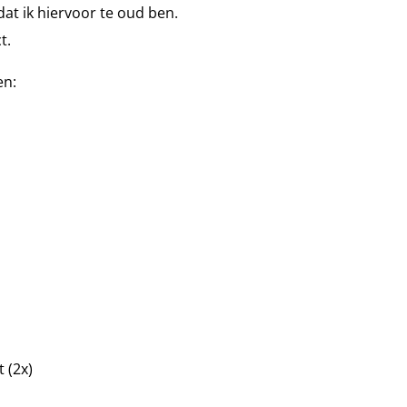
at ik hiervoor te oud ben.
t.
en:
 (2x)