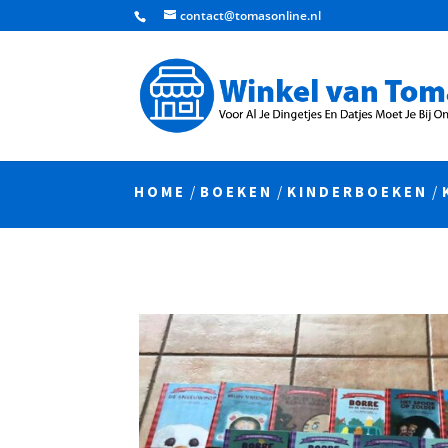
contact@tomasonline.nl
HOME
/
BOEKEN
/
KINDERBOEKEN
/