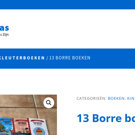
KLEUTERBOEKEN
/ 13 BORRE BOEKEN
CATEGORIEËN:
BOEKEN
,
KI
13 Borre 