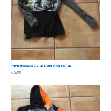
DWD Download (C&A) t-shirt maat 134/140
€
5,00