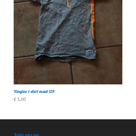
Vingino t-shirt maat 128
€
5,00
Volg ons op: