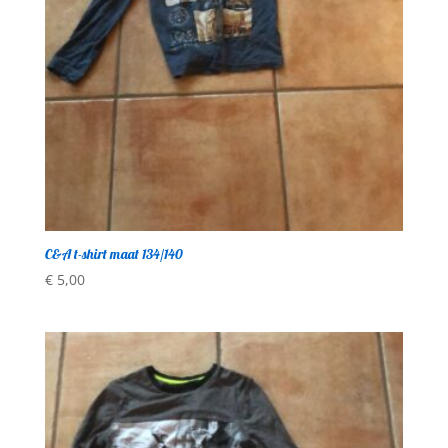
C&A t-shirt maat 134/140
€
5,00