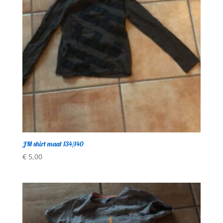
JM shirt maat 134/140
€
5,00